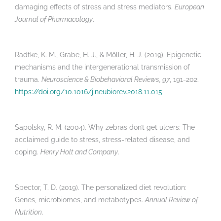
damaging effects of stress and stress mediators.
European
Journal of Pharmacology
.
Radtke, K. M., Grabe, H. J., & Möller, H. J. (2019). Epigenetic
mechanisms and the intergenerational transmission of
trauma.
Neuroscience & Biobehavioral Reviews, 97
, 191-202.
https://doi.org/10.1016/j.neubiorev.2018.11.015
Sapolsky, R. M. (2004). Why zebras don’t get ulcers: The
acclaimed guide to stress, stress-related disease, and
coping.
Henry Holt and Company
.
Spector, T. D. (2019). The personalized diet revolution:
Genes, microbiomes, and metabotypes.
Annual Review of
Nutrition
.