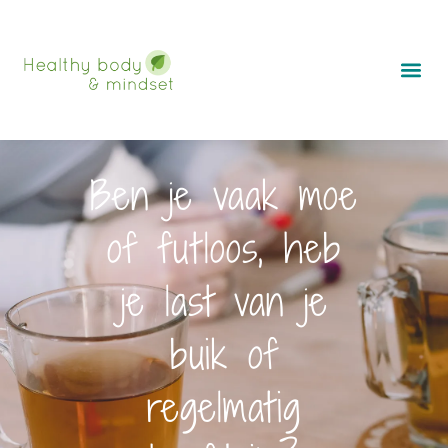
Ga
naar
de
inhoud
Ben je vaak moe
of futloos, heb
je last van je
buik of
regelmatig