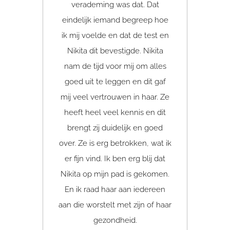
verademing was dat. Dat
geweld
eindelijk iemand begreep hoe
het ni
ik mij voelde en dat de test en
en vita
Nikita dit bevestigde. Nikita
véél ui
nam de tijd voor mij om alles
deze te
goed uit te leggen en dit gaf
dat mij
mij veel vertrouwen in haar. Ze
Nu ik d
heeft heel veel kennis en dit
doen 
brengt zij duidelijk en goed
Had i
over. Ze is erg betrokken, wat ik
was h
er fijn vind. Ik ben erg blij dat
gewor
Nikita op mijn pad is gekomen.
pas on
En ik raad haar aan iedereen
waars
aan die worstelt met zijn of haar
lossen
gezondheid.
test i