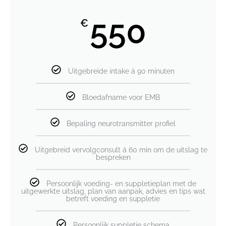
550
€
Uitgebreide intake á 90 minuten
Bloedafname voor EMB
Bepaling neurotransmitter profiel
Uitgebreid vervolgconsult á 60 min om de uitslag te
bespreken
Persoonlijk voeding- en suppletieplan met de
uitgewerkte uitslag, plan van aanpak, advies en tips wat
betreft voeding en suppletie
Persoonlijk suppletie schema