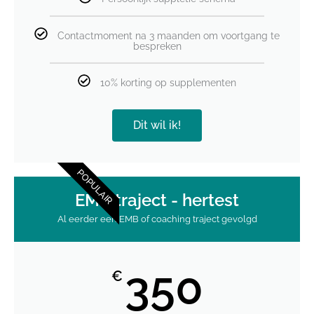
Contactmoment na 3 maanden om voortgang te
bespreken
10% korting op supplementen
Dit wil ik!
POPULAIR
EMB traject - hertest
Al eerder een EMB of coaching traject gevolgd
350
€