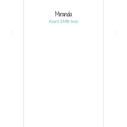
investe
En ye
Miranda
goed v
Klant EMB test
dan g