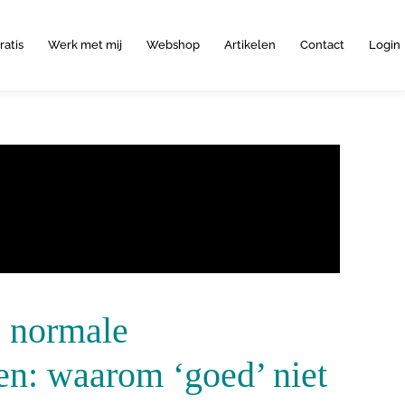
ratis
Werk met mij
Webshop
Artikelen
Contact
Login
s normale
n: waarom ‘goed’ niet