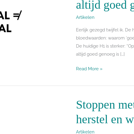
altijd goed 
waarom
‘goed’
Artikelen
niet
altijd
Eerlijk gezegd twijfel ik. De
goed
bloedwaarden: waarom ‘goed’ 
genoeg
De huidige H1 is sterker: “
is
altijd goed genoeg is […]
Read More »
Stoppen met 
Stoppen
met
herstel en w
de
pil:
Artikelen
klachten,