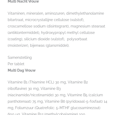
Multi Nacht Vrouw
Vitaminen, mineralen, aminozuren, dimethylethanolamine
bitartraat, microcrystallijne cellulose (vulstof),
croscamellose sodium (disintegrant), magnesium stearaat
(antiklontermiddel), hydroxypropyl methyl cellulose
(coating), silicium dioxide (vulstof), polysorbaat
(moisterizer), bijenwas (glansmiddel).
Samenstelling
Per tablet
Multi Dag Vrouw
Vitamine B1 (Thiamine HCL) 30 mg, Vitamine B2
(riboflavine) 30 mg, Vitamine B3
(niacinamide/nicotinamide) 30 mg, Vitamine B5 (calcium
panthotenaat) 75 mg, Vitamine B6 (pyridoxaal-5-fosfaat) 14
mg, Foliumzuur (Quatrefolic: 5-MTHF glucosaminezout)
600 µg, Vitamine B12 (methylcobalamine) 100