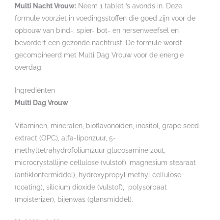
Multi Nacht Vrouw:
Neem 1 tablet ’s avonds in. Deze
formule voorziet in voedingsstoffen die goed zijn voor de
opbouw van bind-, spier- bot- en hersenweefsel en
bevordert een gezonde nachtrust. De formule wordt
gecombineerd met Multi Dag Vrouw voor de energie
overdag.
Ingrediënten
Multi Dag Vrouw
Vitaminen, mineralen, bioflavonoïden, inositol, grape seed
extract (OPC), alfa-liponzuur, 5-
methyltetrahydrofoliumzuur glucosamine zout,
microcrystallijne cellulose (vulstof), magnesium stearaat
(antiklontermiddel), hydroxypropyl methyl cellulose
(coating), silicium dioxide (vulstof), polysorbaat
(moisterizer), bijenwas (glansmiddel).