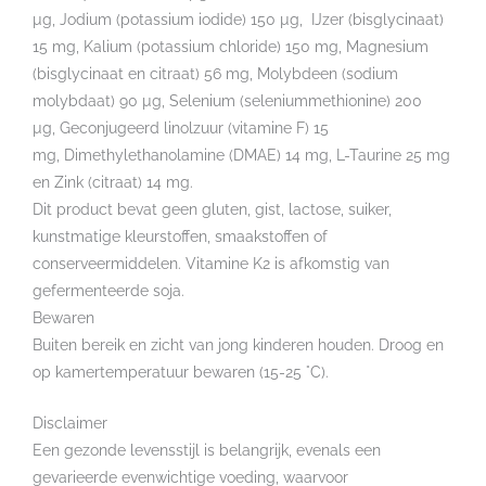
µg, Jodium (potassium iodide) 150 µg, IJzer (bisglycinaat)
15 mg, Kalium (potassium chloride) 150 mg, Magnesium
(bisglycinaat en citraat) 56 mg, Molybdeen (sodium
molybdaat) 90 µg, Selenium (seleniummethionine) 200
µg, Geconjugeerd linolzuur (vitamine F) 15
mg, Dimethylethanolamine (DMAE) 14 mg, L-Taurine 25 mg
en Zink (citraat) 14 mg.
Dit product bevat geen gluten, gist, lactose, suiker,
kunstmatige kleurstoffen, smaakstoffen of
conserveermiddelen. Vitamine K2 is afkomstig van
gefermenteerde soja.
Bewaren
Buiten bereik en zicht van jong kinderen houden. Droog en
op kamertemperatuur bewaren (15-25 °C).
Disclaimer
Een gezonde levensstijl is belangrijk, evenals een
gevarieerde evenwichtige voeding, waarvoor