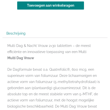
Dag
Toevoegen aan winkelwagen
&
Nacht
Vrouw
2x30
tabletten
Beschrijving
aantal
Multi Dag & Nacht Vrouw 2×30 tabletten – de meest
efficiënte en innovatieve toepassing van een Multi
Multi Dag Vrouw
De Dagformule bevat o.a. Quatrefolic®, 600 mcg, een
superieure vorm van foliumzuur. Deze lichaamseigen en
actieve vorm van foliumzuur (5-methyltetrahydrofolaat) is
gebonden aan (plantaardig) glucosaminezout. Dit is de
absolute top en de meest stabiele vorm van 5-MTHF, de
actieve vorm van foliumzuur, met de hoogst mogelijke
biologische beschikbaarheid. De Multi Dag Vrouw bevat