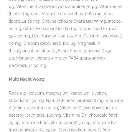
µg, Vitamine B12 (adenosylcobalamine) 70 µg, Vitamine B8
(biotine) 150 µg, Vitamine C (ascorbaat) 160 mg, Alfa-
liponzuur 10 mg, Choline (choline bitartraat) 75 mg, Inositol
20 mg, Citrus Bioflavonoïden 60 mg, Grape seed extract
95% 20 mg, IJzer (bisglycinaat) 25 mg, Calcium (ascorbaat)
90 mg, Chroom (picolinaat) 180 µg, Magnesium
(bisglycinaat en citraat) 56 mg, Koper (gluconaat) 750
µg, Mangaan (citraat) 5 mg en PABA (para-amino-
benzoezuur) 50 mg.
Multi Nacht Vrouw
Rode alg (calcium, magnesium, vanadium, silicium,
strontium) 230 mg, Natuurlijk bèta caroteen 6 mg, Vitamine
A (retinol acetate) 200 µg, Vitamine C (ascorbinezuur en
ascorbylpalmitaat) 160 mg, Vitamine D3 (cholecalciferol)
25 µg, Vitamine E (d-alfa-tocoferol) 30 mg, Vitamine K2
(menaquinon-7 K2) 25 µg, Boron (sodium borate) 800