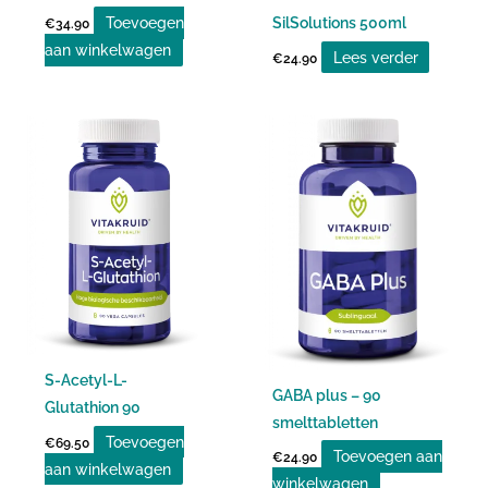
Toevoegen
SilSolutions 500ml
€
34.90
aan winkelwagen
Lees verder
€
24.90
S-Acetyl-L-
GABA plus – 90
Glutathion 90
smelttabletten
Toevoegen
€
69.50
Toevoegen aan
€
24.90
aan winkelwagen
winkelwagen