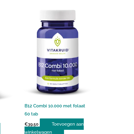
B12 Combi 10.000 met folaat
60 tab
Toevoegen aan
€
39.50
n
winkelwagen