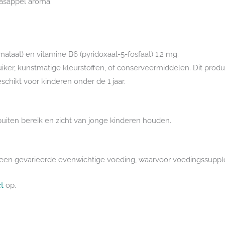
aasappel aroma.
at) en vitamine B6 (pyridoxaal-5-fosfaat) 1,2 mg.
suiker, kunstmatige kleurstoffen, of conserveermiddelen. Dit produ
schikt voor kinderen onder de 1 jaar.
iten bereik en zicht van jonge kinderen houden.
ls een gevarieerde evenwichtige voeding, waarvoor voedingssupp
t
op.