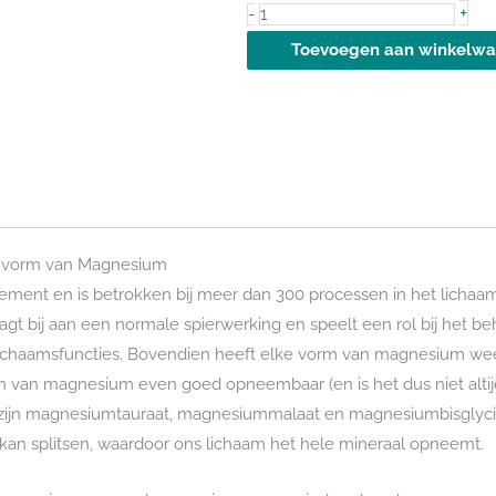
Magnesium
+
-
Malaat
Toevoegen aan winkelw
met
P-
5-
P
aantal
 vorm van Magnesium
ment en is betrokken bij meer dan 300 processen in het lichaam.
agt bij aan een normale spierwerking en speelt een rol bij het 
ichaamsfuncties. Bovendien heeft elke vorm van magnesium weer
orm van magnesium even goed opneembaar (en is het dus niet alt
zijn magnesiumtauraat, magnesiummalaat en magnesiumbisglycin
kan splitsen, waardoor ons lichaam het hele mineraal opneemt.