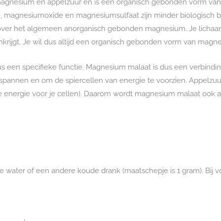
magnesium en appelzuur en is een organisch gebonden vorm va
magnesiumoxide en magnesiumsulfaat zijn minder biologisch b
over het algemeen anorganisch gebonden magnesium. Je lichaa
enkrijgt. Je wil dus altijd een organisch gebonden vorm van ma
 een specifieke functie. Magnesium malaat is dus een verbindi
pannen en om de spiercellen van energie te voorzien. Appelzuur 
e energie voor je cellen). Daarom wordt magnesium malaat ook a
e water of een andere koude drank (maatschepje is 1 gram). Bij v