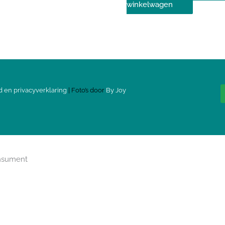
winkelwagen
d en privacyverklaring
| Foto’s door
By Joy
onsument