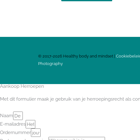
©
2017-2026
Healthy body and mindset |
Cookiebelei
Photography
Aankoop Herroepen
Met dit formulier maak je gebruik van je herroepingsrecht als c
Naam
E-mailadres
Ordernummer