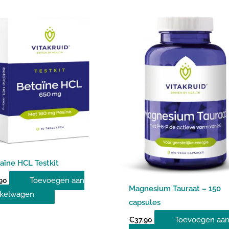
aïne HCL Testkit
Toevoegen aan
90
Magnesium Tauraat – 150
kelwagen
capsules
Toevoegen aa
€
37.90