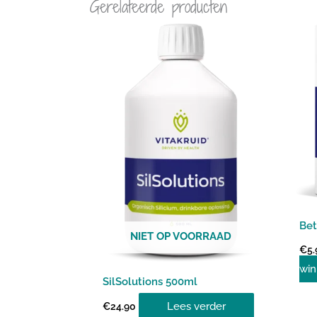
Gerelateerde producten
Bet
NIET OP VOORRAAD
€
5.
win
SilSolutions 500ml
Lees verder
€
24.90