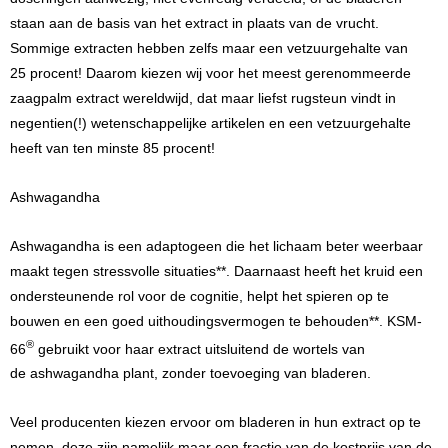
staan aan de basis van het extract in plaats van de vrucht.
Sommige extracten hebben zelfs maar een vetzuurgehalte van
25 procent! Daarom kiezen wij voor het meest gerenommeerde
zaagpalm extract wereldwijd, dat maar liefst rugsteun vindt in
negentien(!) wetenschappelijke artikelen en een vetzuurgehalte
heeft van ten minste 85 procent!
Ashwagandha
Ashwagandha is een adaptogeen die het lichaam beter weerbaar
maakt tegen stressvolle situaties**. Daarnaast heeft het kruid een
ondersteunende rol voor de cognitie, helpt het spieren op te
bouwen en een goed uithoudingsvermogen te behouden**. KSM-
®
66
gebruikt voor haar extract uitsluitend de wortels van
de ashwagandha plant, zonder toevoeging van bladeren.
Veel producenten kiezen ervoor om bladeren in hun extract op te
nemen, deze zijn namelijk maar een fractie van de kostprijs van de