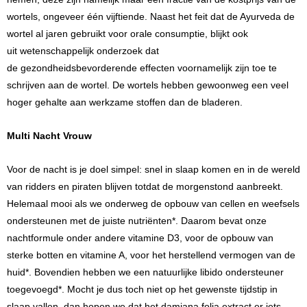
wortels, ongeveer één vijftiende. Naast het feit dat de Ayurveda de
wortel al jaren gebruikt voor orale consumptie, blijkt ook
uit wetenschappelijk onderzoek dat
de gezondheidsbevorderende effecten voornamelijk zijn toe te
schrijven aan de wortel. De wortels hebben gewoonweg een veel
hoger gehalte aan werkzame stoffen dan de bladeren.
Multi Nacht Vrouw
Voor de nacht is je doel simpel: snel in slaap komen en in de wereld
van ridders en piraten blijven totdat de morgenstond aanbreekt.
Helemaal mooi als we onderweg de opbouw van cellen en weefsels
ondersteunen met de juiste nutriënten*. Daarom bevat onze
nachtformule onder andere vitamine D3, voor de opbouw van
sterke botten en vitamine A, voor het herstellend vermogen van de
huid*. Bovendien hebben we een natuurlijke libido ondersteuner
toegevoegd*. Mocht je dus toch niet op het gewenste tijdstip in
slaap vallen, dan hopen we dat het damiana folia extract er iets