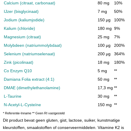
Calcium (citraat, carbonaat)
80 mg
10%
IJzer (bisglycinaat)
7 mg
50%
Jodium (kaliumjodide)
150 μg
100%
Kalium (chloride)
180 mg
9%
Magnesium (citraat)
25 mg
7%
Molybdeen (natriummolybdaat)
100 μg
200%
Selenium (natriumselenaat)
200 μg
364%
Zink (picolinaat)
18 mg
180%
Co Enzym Q10
5 mg
**
Damiana Folia extract (4:1)
50 mg
**
DMAE (dimethylethanolamine)
17,3 mg
**
L-Taurine
30 mg
**
N-Acetyl-L-Cysteïne
150 mg
**
* Referentie-Inname ** Geen RI vastgesteld
Dit product bevat geen gluten, gist, lactose, suiker, kunstmatige
kleurstoffen, smaakstoffen of conserveermiddelen. Vitamine K2 is