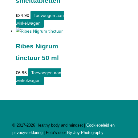
smelttabletten
€
24.90
Toevoegen aan
winkelwagen
Ribes Nigrum
tinctuur 50 ml
€
6.95
Toevoegen aan
winkelwagen
©
2017-2026
Healthy body and mindset |
Cookiebeleid en
privacyverklaring
| Foto’s door
By Joy Photography