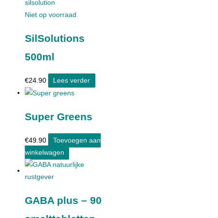
Niet op voorraad
SilSolutions
500ml
€
24.90
Lees verder
Super Greens
€
49.90
Toevoegen aan
winkelwagen
GABA plus – 90