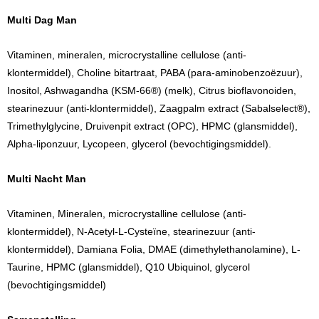
Multi Dag Man
Vitaminen, mineralen, microcrystalline cellulose (anti-
klontermiddel), Choline bitartraat, PABA (para-aminobenzoëzuur),
Inositol, Ashwagandha (KSM-66®) (melk), Citrus bioflavonoiden,
stearinezuur (anti-klontermiddel), Zaagpalm extract (Sabalselect®),
Trimethylglycine, Druivenpit extract (OPC), HPMC (glansmiddel),
Alpha-liponzuur, Lycopeen, glycerol (bevochtigingsmiddel).
Multi Nacht Man
Vitaminen, Mineralen, microcrystalline cellulose (anti-
klontermiddel), N-Acetyl-L-Cysteïne, stearinezuur (anti-
klontermiddel), Damiana Folia, DMAE (dimethylethanolamine), L-
Taurine, HPMC (glansmiddel), Q10 Ubiquinol, glycerol
(bevochtigingsmiddel)