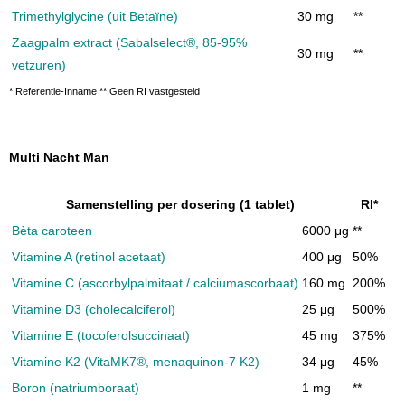
Trimethylglycine (uit Betaïne)
30 mg
**
Zaagpalm extract (Sabalselect®, 85-95%
30 mg
**
vetzuren)
* Referentie-Inname ** Geen RI vastgesteld
Multi Nacht Man
Samenstelling per dosering (1 tablet)
RI*
Bèta caroteen
6000 μg
**
Vitamine A (retinol acetaat)
400 μg
50%
Vitamine C (ascorbylpalmitaat / calciumascorbaat)
160 mg
200%
Vitamine D3 (cholecalciferol)
25 μg
500%
Vitamine E (tocoferolsuccinaat)
45 mg
375%
Vitamine K2 (VitaMK7®, menaquinon-7 K2)
34 μg
45%
Boron (natriumboraat)
1 mg
**