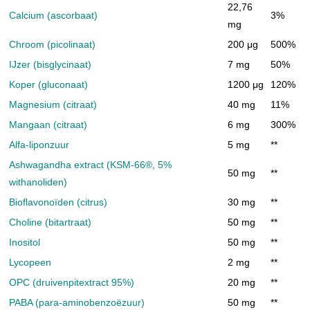
22,76
Calcium (ascorbaat)
3%
mg
Chroom (picolinaat)
200 μg
500%
IJzer (bisglycinaat)
7 mg
50%
Koper (gluconaat)
1200 μg
120%
Magnesium (citraat)
40 mg
11%
Mangaan (citraat)
6 mg
300%
Alfa-liponzuur
5 mg
**
Ashwagandha extract (KSM-66®, 5%
50 mg
**
withanoliden)
Bioflavonoïden (citrus)
30 mg
**
Choline (bitartraat)
50 mg
**
Inositol
50 mg
**
Lycopeen
2 mg
**
OPC (druivenpitextract 95%)
20 mg
**
PABA (para-aminobenzoëzuur)
50 mg
**