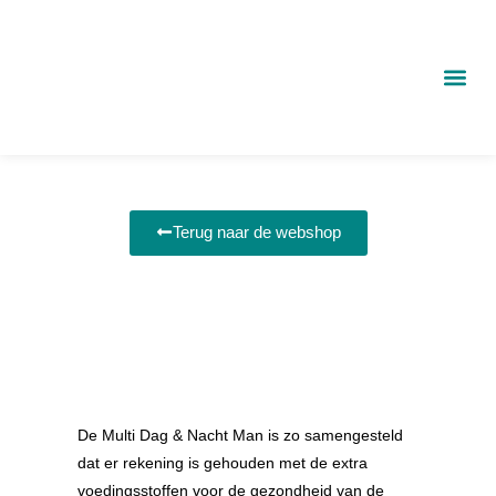
Ga
naar
de
inhoud
Terug naar de webshop
De Multi Dag & Nacht Man is zo samengesteld
dat er rekening is gehouden met de extra
voedingsstoffen voor de gezondheid van de