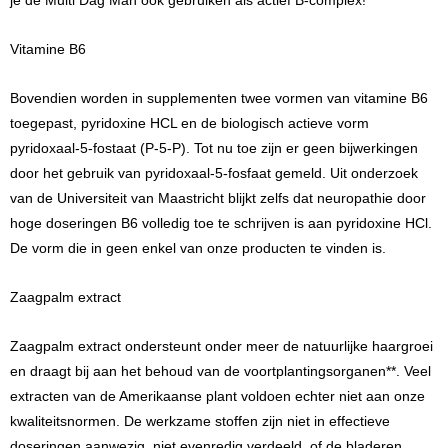
je de Multi Dag Man ook gebruiken als actief B-complex!
Vitamine B6
Bovendien worden in supplementen twee vormen van vitamine B6
toegepast, pyridoxine HCL en de biologisch actieve vorm
pyridoxaal-5-fostaat (P-5-P). Tot nu toe zijn er geen bijwerkingen
door het gebruik van pyridoxaal-5-fosfaat gemeld. Uit onderzoek
van de Universiteit van Maastricht blijkt zelfs dat neuropathie door
hoge doseringen B6 volledig toe te schrijven is aan pyridoxine HCl.
De vorm die in geen enkel van onze producten te vinden is.
Zaagpalm extract
Zaagpalm extract ondersteunt onder meer de natuurlijke haargroei
en draagt bij aan het behoud van de voortplantingsorganen**. Veel
extracten van de Amerikaanse plant voldoen echter niet aan onze
kwaliteitsnormen. De werkzame stoffen zijn niet in effectieve
doseringen aanwezig, niet evenredig verdeeld, of de bladeren