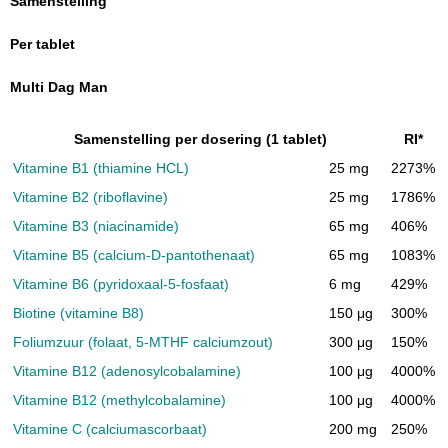
Samenstelling
Per tablet
Multi Dag Man
Samenstelling per dosering (1 tablet)
RI*
Vitamine B1 (thiamine HCL)
25 mg
2273%
Vitamine B2 (riboflavine)
25 mg
1786%
Vitamine B3 (niacinamide)
65 mg
406%
Vitamine B5 (calcium-D-pantothenaat)
65 mg
1083%
Vitamine B6 (pyridoxaal-5-fosfaat)
6 mg
429%
Biotine (vitamine B8)
150 μg
300%
Foliumzuur (folaat, 5-MTHF calciumzout)
300 μg
150%
Vitamine B12 (adenosylcobalamine)
100 μg
4000%
Vitamine B12 (methylcobalamine)
100 μg
4000%
Vitamine C (calciumascorbaat)
200 mg
250%