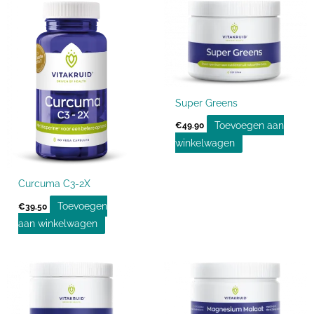
Super Greens
Toevoegen aan
€
49.90
winkelwagen
Curcuma C3-2X
Toevoegen
€
39.50
aan winkelwagen