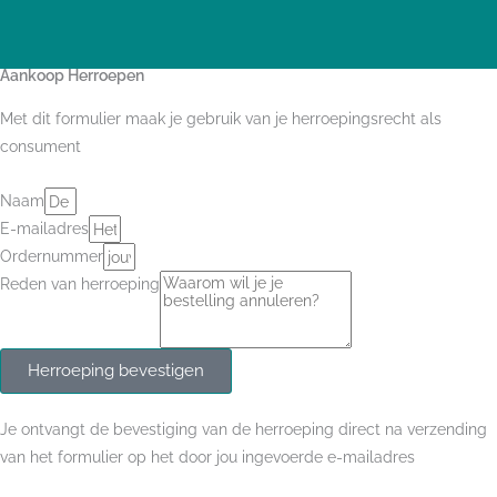
I
F
n
a
s
c
t
e
Aankoop Herroepen
a
b
g
o
Met dit formulier maak je gebruik van je herroepingsrecht als
r
o
consument
a
k
m
-
f
Naam
E-mailadres
Ordernummer
Reden van herroeping
Herroeping bevestigen
Je ontvangt de bevestiging van de herroeping direct na verzending
van het formulier op het door jou ingevoerde e-mailadres