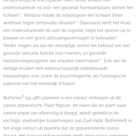
ondersteunende rol voor een gezonde hormoonbalans binnen het
lichaam**. Hierdoor maakt de adaptogeen het lichaam beter
weerbaar tegen stressvolle situaties**. Daarnaast heeft het kruid
een ondersteunende rol voor de cognitie, helpt het spieren op te
bouwen en een goed uithoudingsvermogen te behouden**.
Verder mogen we aan de veelzijdige wortel het behoud van een
gezonde seksuele functie voor mannen, en gezonde
voortplantingsorganen van vrouwen toeschrijven**. Een van de
weinige kruiden met wetenschappelijk onderbouwde
toepassingen voor zowel de psychologische, als fysiologische
aspecten van het menselijk lichaam!
®
BioPerine
(95-98% piperine) is een extract verkregen uit de
zwarte pepervrucht. Piper Nigrum, de naam die de plant waar
zwarte peper van afkomstig is draagt, wordt geteeld in de
vochtige, voedselrijke bodemregio’s van Zuid-India. BioPerine® is
het enige extract uit piperine dat de gepatenteerde status
draagt. Het hoogwaardige nutriënt heeft deze status verkregen