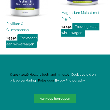
Magnesium Malaat met
P-5-P
Psyllium &
Toevoegen aan
€
22.90
Glucomannan
winkelwagen
Toevoegen
€
35.90
aan winkelwagen
©
2017-2026
Healthy body and mindset |
Cookiebeleid en
privacyverklaring
| Foto’s door
By Joy Photography
Aankoop herroepen