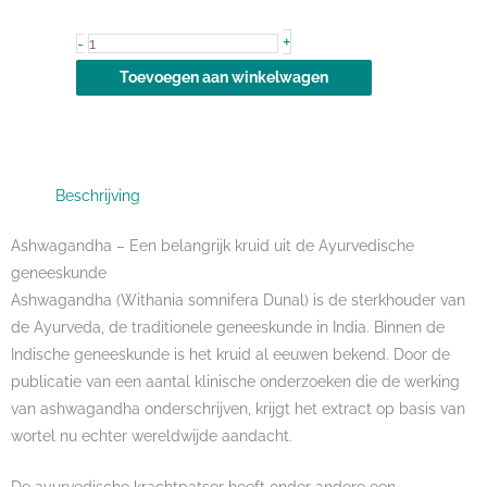
Ashwagandha
+
-
KSM-
Toevoegen aan winkelwagen
66®
&
Bioperine®
aantal
Beschrijving
Ashwagandha – Een belangrijk kruid uit de Ayurvedische
geneeskunde
Ashwagandha (Withania somnifera Dunal) is de sterkhouder van
de Ayurveda, de traditionele geneeskunde in India. Binnen de
Indische geneeskunde is het kruid al eeuwen bekend. Door de
publicatie van een aantal klinische onderzoeken die de werking
van ashwagandha onderschrijven, krijgt het extract op basis van
wortel nu echter wereldwijde aandacht.
De ayurvedische krachtpatser heeft onder andere een