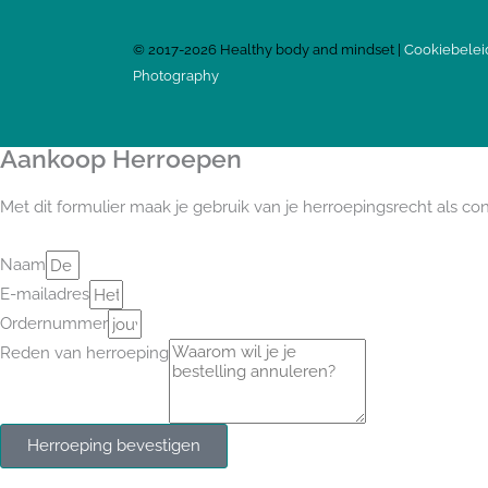
©
2017-2026
Healthy body and mindset |
Cookiebelei
Photography
Aankoop Herroepen
Met dit formulier maak je gebruik van je herroepingsrecht als c
Naam
E-mailadres
Ordernummer
Reden van herroeping
Herroeping bevestigen