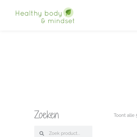
Ga
naar
de
inhoud
Zoeken
Toont alle 
Zoeken
Zoeken