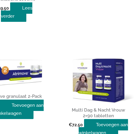
Lees
39.50
verder
ve granulaat 2-Pack
Toevoegen aan
Multi Dag & Nacht Vrouw
nkelwagen
2×90 tabletten
Toevoegen aan
€
72.50
winkelwagen