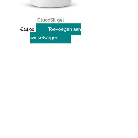
GlucoSil gel
Toevoegen aan
€
24.90
winkelwagen