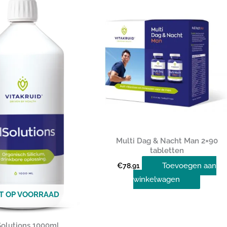
Multi Dag & Nacht Man 2×90
tabletten
Toevoegen aan
€
78.91
winkelwagen
ET OP VOORRAAD
Solutions 1000ml