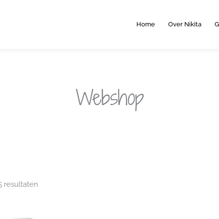
Home
Over Nikita
G
Webshop
Gesorteerd
5 resultaten
op
populariteit