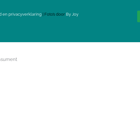
d en privacyverklaring
| Foto’s door
By Joy
onsument