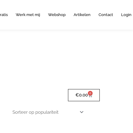
ratis
Werk met mij
Webshop
Artikelen
Contact
Login
0
Winkelwagen
€
0.00