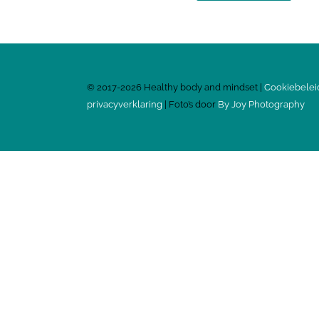
©
2017-2026
Healthy body and mindset |
Cookiebelei
privacyverklaring
| Foto’s door
By Joy Photography