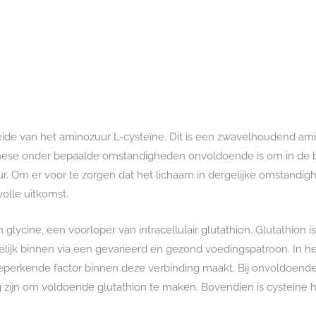
Cysteïne
(NAC)
aantal
eide van het aminozuur L-cysteïne. Dit is een zwavelhoudend ami
hese onder bepaalde omstandigheden onvoldoende is om in de b
. Om er voor te zorgen dat het lichaam in dergelijke omstandig
olle uitkomst.
lycine, een voorloper van intracellulair glutathion. Glutathion is
lijk binnen via een gevarieerd en gezond voedingspatroon. In het 
e beperkende factor binnen deze verbinding maakt. Bij onvoldoen
g zijn om voldoende glutathion te maken. Bovendien is cysteïne h