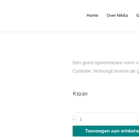
Home
Over Nikita
G
Een goed opneembare vorm van
Cysteïne. Verhoogt tevens de gl
€
19.90
N-
-
Acetyl-
Toevoegen aan winkel
L-