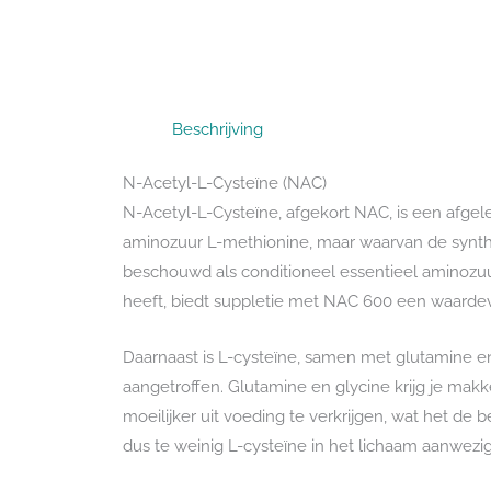
Beschrijving
N-Acetyl-L-Cysteïne (NAC)
N-Acetyl-L-Cysteïne, afgekort NAC, is een afgel
aminozuur L-methionine, maar waarvan de synt
beschouwd als conditioneel essentieel aminozuur
heeft, biedt suppletie met NAC 600 een waardev
Daarnaast is L-cysteïne, samen met glutamine en g
aangetroffen. Glutamine en glycine krijg je makke
moeilijker uit voeding te verkrijgen, wat het d
dus te weinig L-cysteïne in het lichaam aanwezi