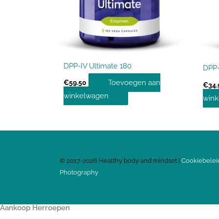
DPP-IV Ultimate 180
DPP-
Toevoegen aan
€
59.50
€
34.
winkelwagen
win
©
2017-2026
Healthy body and mindset |
Cookiebelei
Photography
Aankoop Herroepen