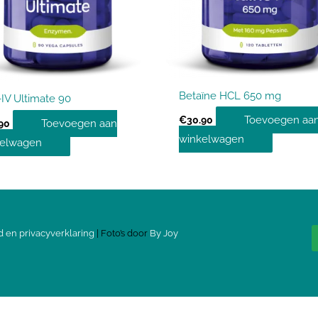
Betaïne HCL 650 mg
IV Ultimate 90
Toevoegen aa
€
30.90
Toevoegen aan
90
winkelwagen
kelwagen
d en privacyverklaring
| Foto’s door
By Joy