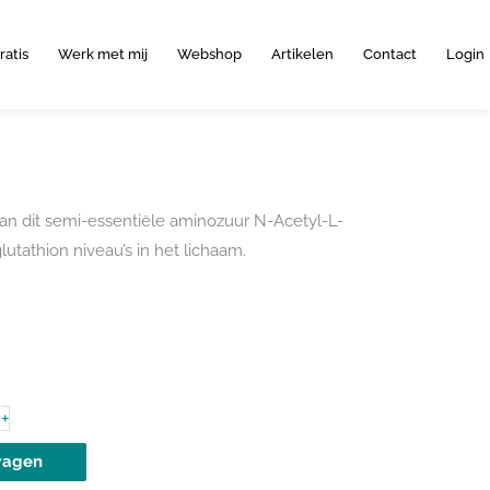
ratis
Werk met mij
Webshop
Artikelen
Contact
Login
 dit semi-essentiële aminozuur N-Acetyl-L-
utathion niveau’s in het lichaam.
+
wagen