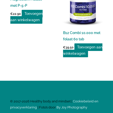
met P-5-P
Toevoegen
€
22.90
aan winkelwagen
B12 Combi 10.000 met
folaat 60 tab
Toevoegen aan
€
39.50
winkelwagen
©
2017-2026
Healthy body and mindset |
Cookiebeleid en
privacyverklaring
| Foto’s door
By Joy Photography