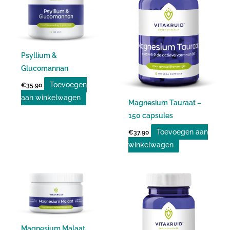
Psyllium &
Glucomannan
Toevoegen
€
35.90
aan winkelwagen
Magnesium Tauraat –
150 capsules
Toevoegen aan
€
37.90
winkelwagen
Magnesium Malaat