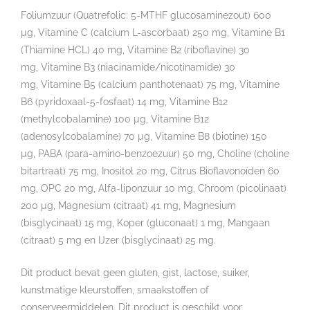
Foliumzuur (Quatrefolic: 5-MTHF glucosaminezout) 600
µg, Vitamine C (calcium L-ascorbaat) 250 mg, Vitamine B1
(Thiamine HCL) 40 mg, Vitamine B2 (riboflavine) 30
mg, Vitamine B3 (niacinamide/nicotinamide) 30
mg, Vitamine B5 (calcium panthotenaat) 75 mg, Vitamine
B6 (pyridoxaal-5-fosfaat) 14 mg, Vitamine B12
(methylcobalamine) 100 µg, Vitamine B12
(adenosylcobalamine) 70 µg, Vitamine B8 (biotine) 150
µg, PABA (para-amino-benzoezuur) 50 mg, Choline (choline
bitartraat) 75 mg, Inositol 20 mg, Citrus Bioflavonoïden 60
mg, OPC 20 mg, Alfa-liponzuur 10 mg, Chroom (picolinaat)
200 µg, Magnesium (citraat) 41 mg, Magnesium
(bisglycinaat) 15 mg, Koper (gluconaat) 1 mg, Mangaan
(citraat) 5 mg en IJzer (bisglycinaat) 25 mg.
Dit product bevat geen gluten, gist, lactose, suiker,
kunstmatige kleurstoffen, smaakstoffen of
conserveermiddelen. Dit product is geschikt voor