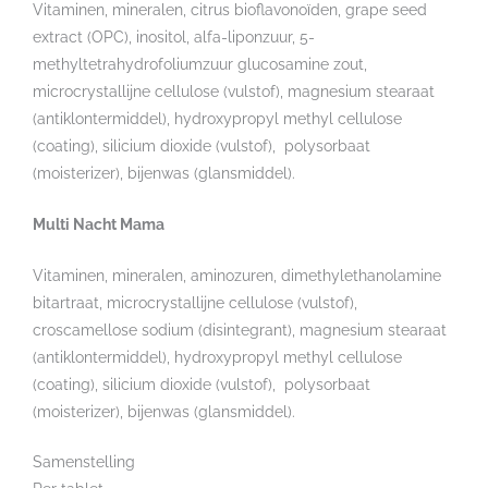
Vitaminen, mineralen, citrus bioflavonoïden, grape seed
extract (OPC), inositol, alfa-liponzuur, 5-
methyltetrahydrofoliumzuur glucosamine zout,
microcrystallijne cellulose (vulstof), magnesium stearaat
(antiklontermiddel), hydroxypropyl methyl cellulose
(coating), silicium dioxide (vulstof), polysorbaat
(moisterizer), bijenwas (glansmiddel).
Multi Nacht Mama
Vitaminen, mineralen, aminozuren, dimethylethanolamine
bitartraat, microcrystallijne cellulose (vulstof),
croscamellose sodium (disintegrant), magnesium stearaat
(antiklontermiddel), hydroxypropyl methyl cellulose
(coating), silicium dioxide (vulstof), polysorbaat
(moisterizer), bijenwas (glansmiddel).
Samenstelling