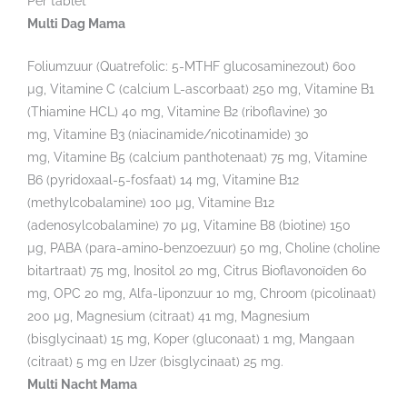
Per tablet
Multi Dag Mama
Foliumzuur (Quatrefolic: 5-MTHF glucosaminezout) 600
µg, Vitamine C (calcium L-ascorbaat) 250 mg, Vitamine B1
(Thiamine HCL) 40 mg, Vitamine B2 (riboflavine) 30
mg, Vitamine B3 (niacinamide/nicotinamide) 30
mg, Vitamine B5 (calcium panthotenaat) 75 mg, Vitamine
B6 (pyridoxaal-5-fosfaat) 14 mg, Vitamine B12
(methylcobalamine) 100 µg, Vitamine B12
(adenosylcobalamine) 70 µg, Vitamine B8 (biotine) 150
µg, PABA (para-amino-benzoezuur) 50 mg, Choline (choline
bitartraat) 75 mg, Inositol 20 mg, Citrus Bioflavonoïden 60
mg, OPC 20 mg, Alfa-liponzuur 10 mg, Chroom (picolinaat)
200 µg, Magnesium (citraat) 41 mg, Magnesium
(bisglycinaat) 15 mg, Koper (gluconaat) 1 mg, Mangaan
(citraat) 5 mg en IJzer (bisglycinaat) 25 mg.
Multi Nacht Mama