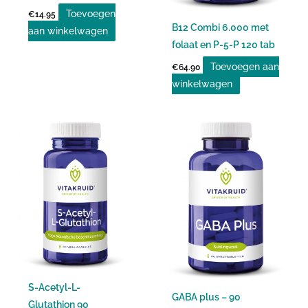
Toevoegen
€
14.95
B12 Combi 6.000 met
aan winkelwagen
folaat en P-5-P 120 tab
Toevoegen aan
€
64.90
winkelwagen
S-Acetyl-L-
GABA plus – 90
Glutathion 90