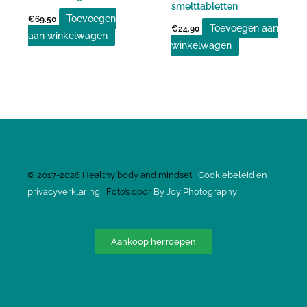
smelttabletten
Toevoegen
€
69.50
Toevoegen aan
€
24.90
aan winkelwagen
winkelwagen
©
2017-2026
Healthy body and mindset |
Cookiebeleid en
privacyverklaring
| Foto’s door
By Joy Photography
Aankoop herroepen
I
F
n
a
s
c