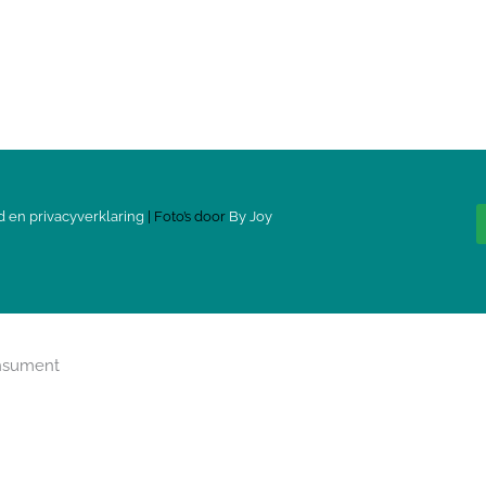
d en privacyverklaring
| Foto’s door
By Joy
onsument