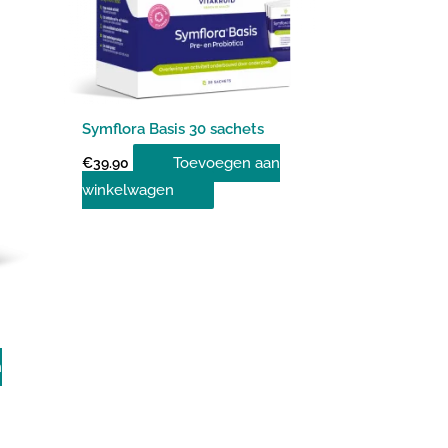
Symflora Basis 30 sachets
Toevoegen aan
€
39.90
winkelwagen
n