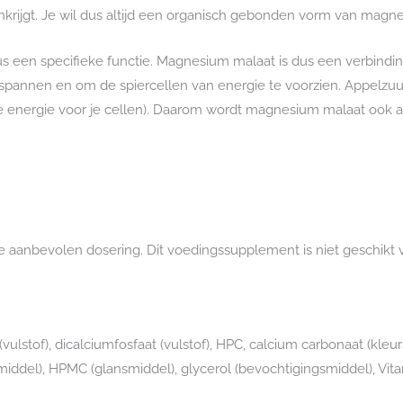
enkrijgt. Je wil dus altijd een organisch gebonden vorm van ma
 een specifieke functie. Magnesium malaat is dus een verbindi
pannen en om de spiercellen van energie te voorzien. Appelzuur 
e energie voor je cellen). Daarom wordt magnesium malaat ook a
 aanbevolen dosering. Dit voedingssupplement is niet geschikt vo
lstof), dicalciumfosfaat (vulstof), HPC, calcium carbonaat (kleurs
ddel), HPMC (glansmiddel), glycerol (bevochtigingsmiddel), Vitam