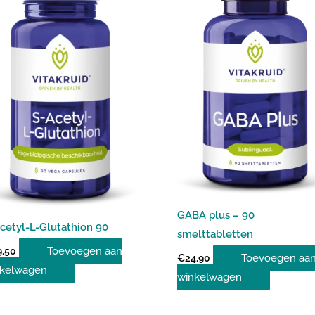
GABA plus – 90
cetyl-L-Glutathion 90
smelttabletten
Toevoegen aan
9.50
Toevoegen aa
€
24.90
kelwagen
winkelwagen