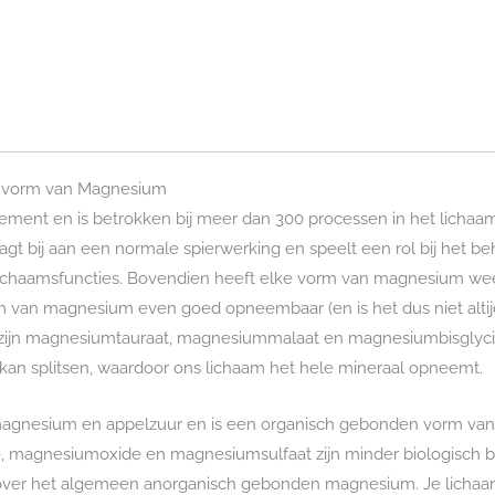
 vorm van Magnesium
ment en is betrokken bij meer dan 300 processen in het lichaam.
agt bij aan een normale spierwerking en speelt een rol bij het 
ichaamsfuncties. Bovendien heeft elke vorm van magnesium weer
orm van magnesium even goed opneembaar (en is het dus niet alt
zijn magnesiumtauraat, magnesiummalaat en magnesiumbisglycin
kan splitsen, waardoor ons lichaam het hele mineraal opneemt.
magnesium en appelzuur en is een organisch gebonden vorm va
magnesiumoxide en magnesiumsulfaat zijn minder biologisch b
over het algemeen anorganisch gebonden magnesium. Je lichaa