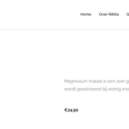
Home
Over Nikita
G
Magnesium malaat is een zeer
wordt geadviseerd bij weinig en
€
24.90