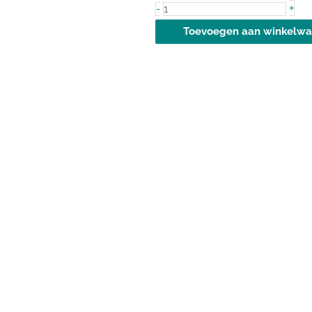
Magnesium
+
-
Malaat
Toevoegen aan winkelw
tabletten
aantal