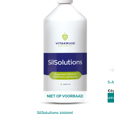
S-A
€
6
NIET OP VOORRAAD
win
SilSolutions 1000ml