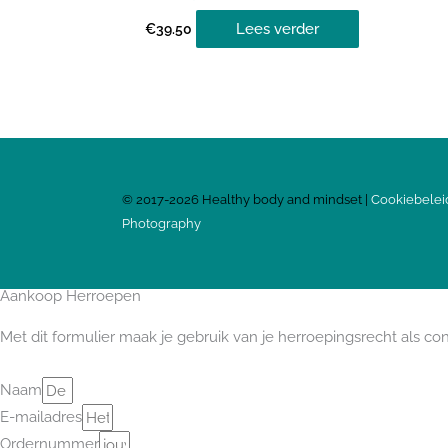
Lees verder
€
39.50
©
2017-2026
Healthy body and mindset |
Cookiebelei
Photography
Aankoop Herroepen
Met dit formulier maak je gebruik van je herroepingsrecht als c
Naam
E-mailadres
Ordernummer