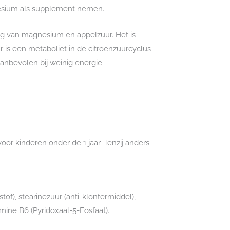
gnesium als supplement nemen.
ng van magnesium en appelzuur. Het is
is een metaboliet in de citroenzuurcyclus
anbevolen bij weinig energie.
or kinderen onder de 1 jaar. Tenzij anders
tof), stearinezuur (anti-klontermiddel),
ine B6 (Pyridoxaal-5-Fosfaat)..