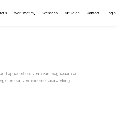
ratis
Werk met mij
Webshop
Artikelen
Contact
Login
 goed opneembare vorm van magnesium en
ergie en een verminderde spierwerking.