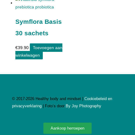
Symflora Basis
30 sachets
€
39.90
Toevoegen aan
winkelwagen
©
2017-2026
Healthy body and mindset |
Cookiebeleid en
privacyverklaring
| Foto’s door
By Joy Photography
Aankoop herroepen