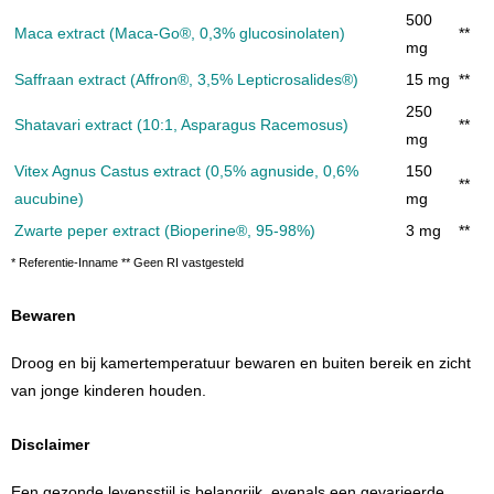
500
Maca extract (Maca-Go®, 0,3% glucosinolaten)
**
mg
Saffraan extract (Affron®, 3,5% Lepticrosalides®)
15 mg
**
250
Shatavari extract (10:1, Asparagus Racemosus)
**
mg
Vitex Agnus Castus extract (0,5% agnuside, 0,6%
150
**
aucubine)
mg
Zwarte peper extract (Bioperine®, 95-98%)
3 mg
**
* Referentie-Inname ** Geen RI vastgesteld
Bewaren
Droog en bij kamertemperatuur bewaren en buiten bereik en zicht
van jonge kinderen houden.
Disclaimer
Een gezonde levensstijl is belangrijk, evenals een gevarieerde