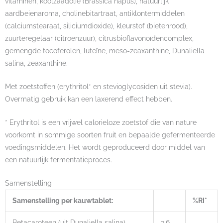
vitaminen, koolzaadolie (Brassica napus), natuurlijk
aardbeienaroma, cholinebitartraat, antiklontermiddelen
(calciumstearaat, siliciumdioxide), kleurstof (bietenrood),
zuurteregelaar (citroenzuur), citrusbioflavonoïdencomplex,
gemengde tocoferolen, luteïne, meso-zeaxanthine, Dunaliella
salina, zeaxanthine.
Met zoetstoffen (erythritol* en stevioglycosiden uit stevia).
Overmatig gebruik kan een laxerend effect hebben.
* Erythritol is een vrijwel calorieloze zoetstof die van nature
voorkomt in sommige soorten fruit en bepaalde gefermenteerde
voedingsmiddelen. Het wordt geproduceerd door middel van
een natuurlijk fermentatieproces.
Samenstelling
Samenstelling per kauwtablet:
%RI*
Betacaroteen (uit Dunaliella salina)
3,6
–