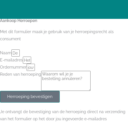
I
F
n
a
s
c
t
e
Aankoop Herroepen
a
b
g
o
Met dit formulier maak je gebruik van je herroepingsrecht als
r
o
consument
a
k
m
-
f
Naam
E-mailadres
Ordernummer
Reden van herroeping
Herroeping bevestigen
Je ontvangt de bevestiging van de herroeping direct na verzending
van het formulier op het door jou ingevoerde e-mailadres