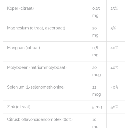
Koper (citraat)
0,25
25%
mg
Magnesium (citraat, ascorbaat)
20
5%
mg
Mangaan (citraat)
0,8
40%
mg
Molybdeen (natriummolybdaat)
20
40%
mcg
Selenium (L-selenomethionine)
22
40%
mcg
Zink (citraat)
5 mg
50%
Citrusbioflavonoïdencomplex (60%)
10
–
mg