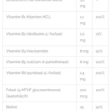
mg
Vitamine B1 (thiamine-HCL)
1,1
100%
mg
Vitamine B2 (riboflavine-5′-fosfaat)
1,0
71%
mg
Vitamine B3 (niacinamide)
8 mg
50%
Vitamine B5 (calcium-d-pantothenaat)
6 mg
100%
Vitamine B6 (pyridoxal-5’-fosfaat)
1,4
100%
mg
Folaat (5-MTHF glucosaminezout,
200
100%
Quatrefolic®)
mcg
Biotine
25
50%