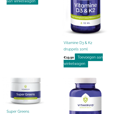
aan winkelwagen
Vitamine D3 & K2
druppels 10ml
Toevoegen aan
€
19.90
winkelwagen
Super Greens