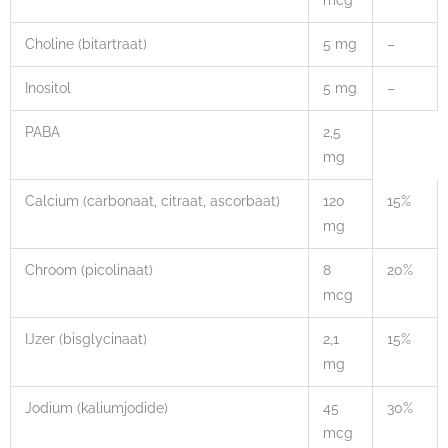
Choline (bitartraat)
5 mg
–
Inositol
5 mg
–
PABA
2,5
mg
Calcium (carbonaat, citraat, ascorbaat)
120
15%
mg
Chroom (picolinaat)
8
20%
mcg
IJzer (bisglycinaat)
2,1
15%
mg
Jodium (kaliumjodide)
45
30%
mcg