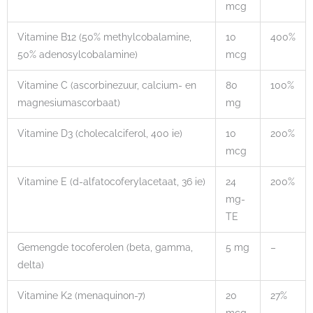
mcg
Vitamine B12 (50% methylcobalamine,
10
400%
50% adenosylcobalamine)
mcg
Vitamine C (ascorbinezuur, calcium- en
80
100%
magnesiumascorbaat)
mg
Vitamine D3 (cholecalciferol, 400 ie)
10
200%
mcg
Vitamine E (d-alfatocoferylacetaat, 36 ie)
24
200%
mg-
TE
Gemengde tocoferolen (beta, gamma,
5 mg
–
delta)
Vitamine K2 (menaquinon-7)
20
27%
mcg