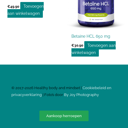
Toevoegen
€
49.90
aan winkelwagen
Betaïne HCL 650 mg
Toevoegen aan
€
30.90
winkelwagen
©
2017-2026
Healthy body and mindset |
Cookiebeleid en
privacyverklaring
| Foto’s door
By Joy Photography
Aankoop herroepen