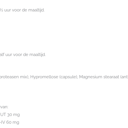
½ uur voor de maaltijd.
lf uur voor de maaltijd.
 (proteasen mix), Hypromellose (capsule), Magnesium stearaat (ant
van:
 HUT 30 mg
P-IV 60 mg