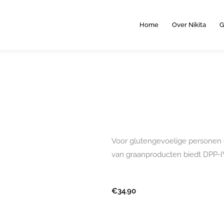
Home
Over Nikita
G
Voor glutengevoelige personen 
van graanproducten biedt DPP-IV
€
34.90