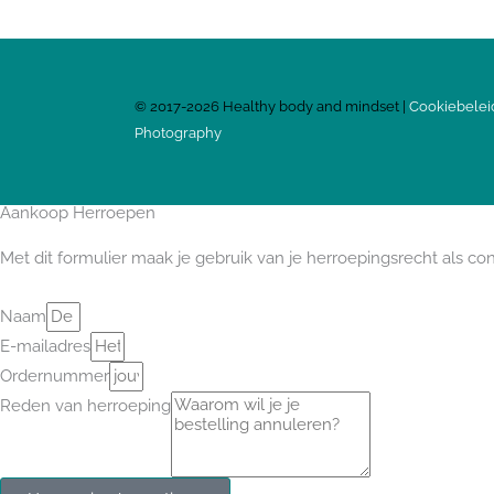
©
2017-2026
Healthy body and mindset |
Cookiebelei
Photography
Aankoop Herroepen
Met dit formulier maak je gebruik van je herroepingsrecht als c
Naam
E-mailadres
Ordernummer
Reden van herroeping