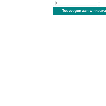
DPP-
+
-
IV
Toevoegen aan winkelw
Ultimate
90
aantal