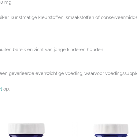
 10 mg
suiker, kunstmatige kleurstoffen, smaakstoffen of conserveermidde
iten bereik en zicht van jonge kinderen houden.
ls een gevarieerde evenwichtige voeding, waarvoor voedingssupp
t
op.