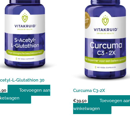
cetyl-L-Glutathion 30
Toevoegen aan
.90
Curcuma C3-2X
kelwagen
Toevoegen aa
€
39.50
winkelwagen