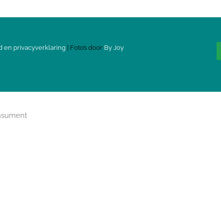
d en privacyverklaring
| Foto’s door
By Joy
onsument