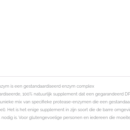
enzym is een gestandaardiseerd enzym complex
iseerde, 100% natuurlijk supplement dat een gegarandeerd DPP-IV
n unieke mix van specifieke protease-enzymen die een gestandaard
bel). Het is het enige supplement in zijn soort die de barre omg
het nodig is. Voor glutengevoelige personen en iedereen die moei