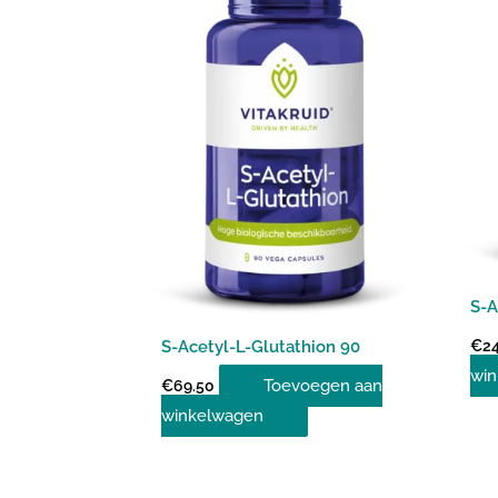
S-A
€
24
S-Acetyl-L-Glutathion 90
win
Toevoegen aan
€
69.50
winkelwagen