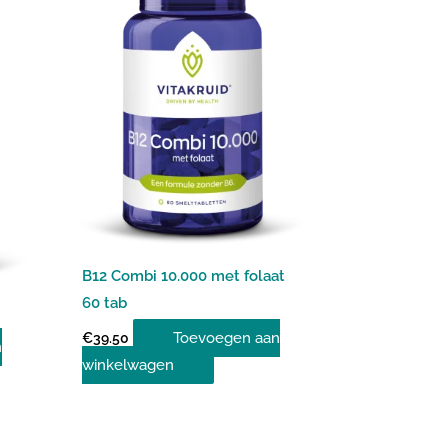
B12 Combi 10.000 met folaat
60 tab
Toevoegen aan
€
39.50
n
winkelwagen