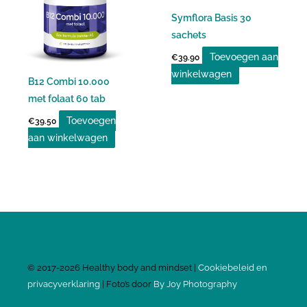
Symflora Basis 30
sachets
Toevoegen aan
€
39.90
winkelwagen
B12 Combi 10.000
met folaat 60 tab
Toevoegen
€
39.50
aan winkelwagen
©
2017-2026
Healthy body and mindset |
Cookiebeleid en
privacyverklaring
| Foto’s door
By Joy Photography