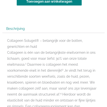
Toevoegen aan winkelwagen
poeder
aantal
Beschrijving
Collageen Solugel® – belangrijk voor de botten,
gewrichten en huid
Collageen is één van de belangrijkste eiwitvormen in ons
lichaam, goed voor maar liefst 30% van onze totale
1
eiwitmassa.
Daarmee is collageen het meest
2
voorkomende eiwit in het dierenrijk!
Je vindt het terug in
verschillende soorten weefsels, zoals de huid, pezen,
kraakbeen, spieren en bloedvaten en nog veel meer. We
maken collageen zelf aan, maar vanaf ons 25e levensjaar
4
neemt de aanmaak structureel af.
Hierdoor wordt de
elasticiteit van de huid minder en ontstaan er fijne lijntjes
en rimpels. Een collageensupplement kan dan