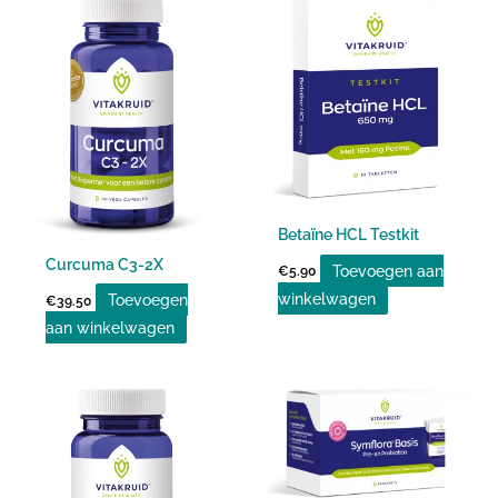
Betaïne HCL Testkit
Curcuma C3-2X
Toevoegen aan
€
5.90
winkelwagen
Toevoegen
€
39.50
aan winkelwagen