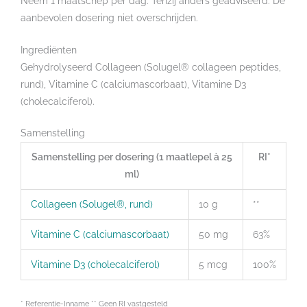
Neem 1 maatschep per dag. Tenzij anders geadviseerd. De
aanbevolen dosering niet overschrijden.
Ingrediënten
Gehydrolyseerd Collageen (Solugel® collageen peptides,
rund), Vitamine C (calciumascorbaat), Vitamine D3
(cholecalciferol).
Samenstelling
Samenstelling per dosering (1 maatlepel à 25
RI*
ml)
Collageen (Solugel®, rund)
10 g
**
Vitamine C (calciumascorbaat)
50 mg
63%
Vitamine D3 (cholecalciferol)
5 mcg
100%
* Referentie-Inname ** Geen RI vastgesteld