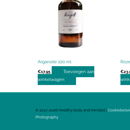
Arganolie 100 ml
Roze
Toevoegen aan
€
17.95
€
23.
winkelwagen
win
©
2017-2026
Healthy body and mindset |
Cookiebelei
Photography