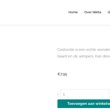
Home
Over Nikita
G
Castorolie is een echte wonder
baard en de wimpers. Kan dire
€
7.95
Castorolie
-
100
Toevoegen aan winkel
ml