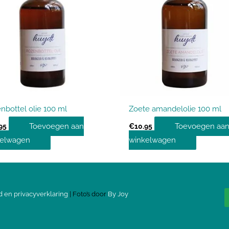
nbottel olie 100 ml
Zoete amandelolie 100 ml
Toevoegen aan
Toevoegen aa
95
€
10.95
kelwagen
winkelwagen
d en privacyverklaring
| Foto’s door
By Joy