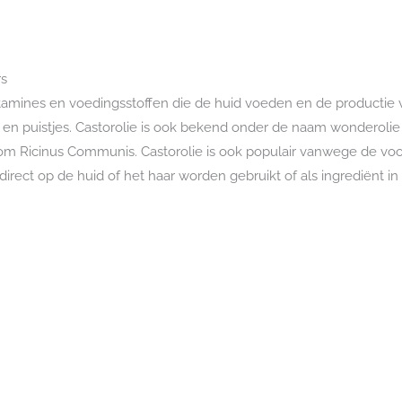
aantal
rs
tamines en voedingsstoffen die de huid voeden en de productie 
pels en puistjes. Castorolie is ook bekend onder de naam wondero
 Ricinus Communis. Castorolie is ook populair vanwege de voord
irect op de huid of het haar worden gebruikt of als ingrediënt i