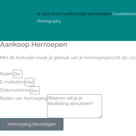
©
2017-2026
Healthy body and mindset |
Cookiebelei
Photography
Aankoop Herroepen
Met dit formulier maak je gebruik van je herroepingsrecht als c
Naam
E-mailadres
Ordernummer
Reden van herroeping
Herroeping bevestigen