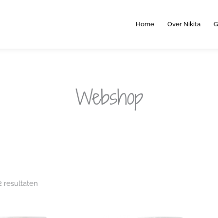
Home
Over Nikita
G
Webshop
Gesorteerd
2 resultaten
op
populariteit