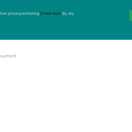
d en privacyverklaring
| Foto’s door
By Joy
onsument