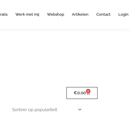
ratis
Werk met mij
Webshop
Artikelen
Contact
Login
0
Winkelwagen
€
0.00