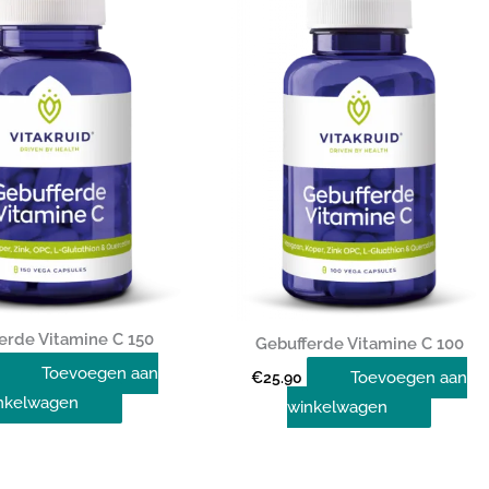
erde Vitamine C 150
Gebufferde Vitamine C 100
Toevoegen aan
Toevoegen aan
€
25.90
nkelwagen
winkelwagen