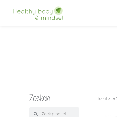
Ga
naar
de
inhoud
Zoeken
Toont alle 
Zoeken
Zoeken