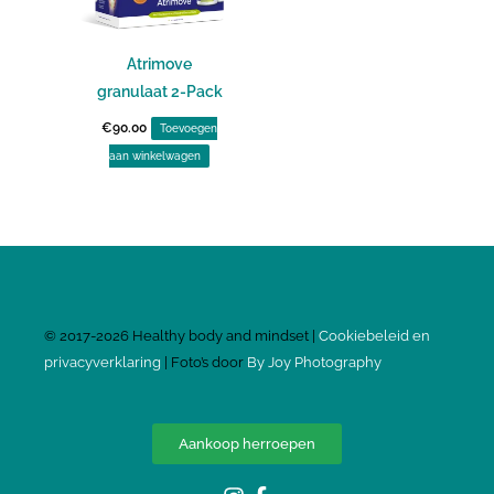
Atrimove
granulaat 2-Pack
€
90.00
Toevoegen
aan winkelwagen
©
2017-2026
Healthy body and mindset |
Cookiebeleid en
privacyverklaring
| Foto’s door
By Joy Photography
Aankoop herroepen