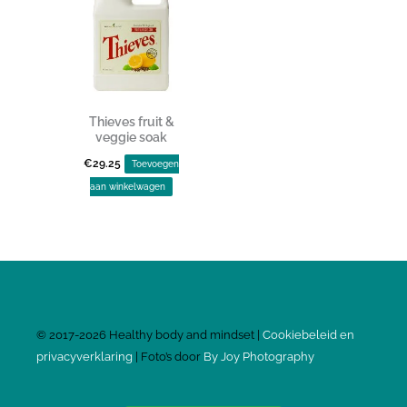
Thieves fruit &
veggie soak
€
29.25
Toevoegen
aan winkelwagen
©
2017-2026
Healthy body and mindset |
Cookiebeleid en
privacyverklaring
| Foto’s door
By Joy Photography