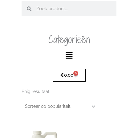
Zoeken
Zoeken
Categorieën
Main
Menu
0
Winkelwagen
€
0.00
Enig resultaat