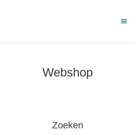
Ga
naar
de
inhoud
Webshop
Zoeken