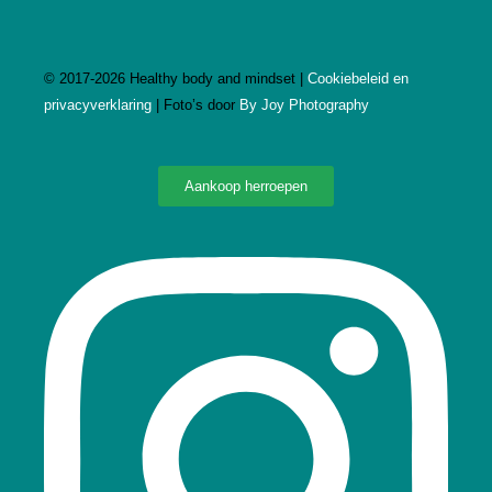
©
2017-2026
Healthy body and mindset |
Cookiebeleid en
privacyverklaring
| Foto’s door
By Joy Photography
Aankoop herroepen
Instagram
Facebook-
f