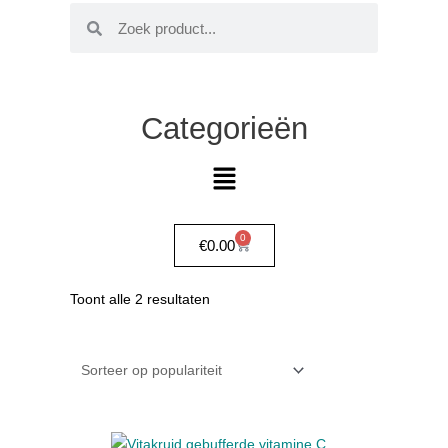
Zoeken
Zoeken
Categorieën
Main
Menu
0
Winkelwagen
€
0.00
Gesorteerd
Toont alle 2 resultaten
op
populariteit