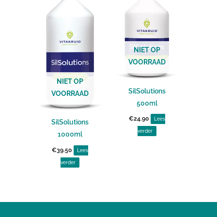
NIET OP
VOORRAAD
NIET OP
SilSolutions
VOORRAAD
500ml
€
24.90
Lees
SilSolutions
verder
1000ml
€
39.50
Lees
verder