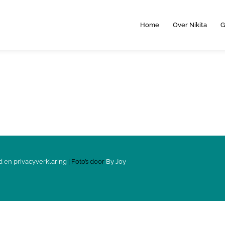
Home
Over Nikita
G
d en privacyverklaring
| Foto’s door
By Joy